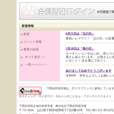
新着情報
6月21日は「父の日」
新着
黄色いヒマワリ！「父の日」の定
イベント情報
5月10日は「母の日」
事業の経過
カーネーションをはじめ、 色とり
すべて表示 >>
屋さん並んでいます。 お母さんに
レゼント！ 足を運んでみてく...
一覧ページへ >>
あけましておめでとうございます
令和8年 本年もよろしくお願いい
市場移転のお知らせ
下関合同花市場は、FCクラブリンクに参加していま
2025年7月より、下関市地方卸売
移転します。
ホスティング・サイボウズ・ガルーンのことなら：ファーストクリエイト
Flower Valentine 2025
下関合同花き地方卸売市場 株式会社下関合同花市場
オーヴィジョン海峡ゆめタワーを
〒751-0816 山口県下関市椋野町3丁目8番18号 TEL.083-231-3031(代表） 
で彩ります 大切な方と特別な時間