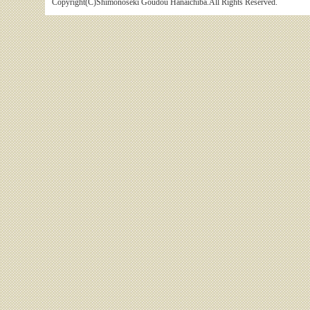
Copyright(C)Shimonoseki Goudou Hanaichiba.All Rights Reserved.
か
あけましておめでとうございます
令和7年 本年もよろしくお願いい
生産者の方へ
Web販売開始時間は、 11：00～で
セリ前日の10：00までに 送ってく
くお願いいたし...
お知らせ
8月30日 金曜日 相場表を公開し
お知らせ
台風10号の影響により、8月30日
です。 「本日の市況」は、後日公
下関合同花き地方卸売市場業規定
令和２年３月１０日（火） 下関合
業務規程改正（案）に係る市場取
り、 卸売市場法（昭和46年法...
下関合同花き地方卸売市場業規定
係る...