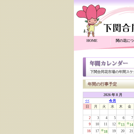
HOME
関の花につ
下関合同花市場の年間スケ
年間の行事予定
2026 年 8 月
<<
今月
日
月
火
水
木
金
2
3
4
5
6
7
※
※
9
10
11
12
13
14
※
16
17
19
20
21
18