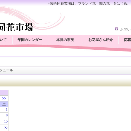
下関合同花市場は、ブランド花「関の花」をはじめ、
お問い
いて
年間カレンダー
本日の市況
お花屋さん紹介
切花
ジュール
>>
土
1
8
15
22