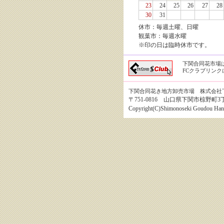
23
24
25
26
27
28
30
31
休市：毎週土曜、日曜
観葉市：毎週水曜
※印の日は臨時休市です。
下関合同花市場
FCクラブリン
下関合同花き地方卸売市場 株式会社
〒751-0816 山口県下関市椋野町3丁目8番1
Copyright(C)Shimonoseki Goudou Hanai