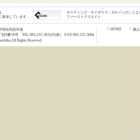
は、
ホスティング・サイボウズ・ガルーンのことな
クに参加しています。
ファーストクリエイト
HOME
個
下関合同花市場
8号 TEL.083-231-3031(代表） FAX.083-231-3084
chiba.All Rights Reserved.