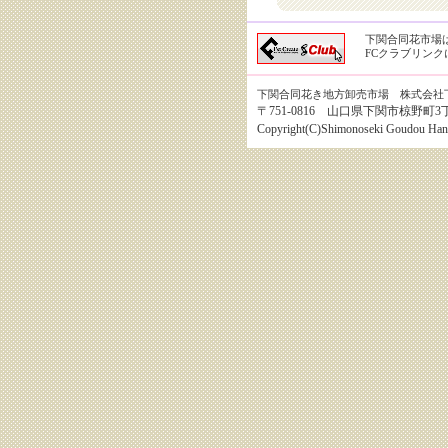
下関合同花市場
FCクラブリン
下関合同花き地方卸売市場 株式会社
〒751-0816 山口県下関市椋野町3丁目8番1
Copyright(C)Shimonoseki Goudou Hanai