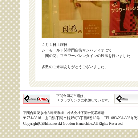
２月１日土曜日
シーモール下関専門店街サンパティオにて
「関の花」フラワーバレンタインの展示を行いました。
多数のご来場ありがとうございました。
下関合同花市場は、
FCクラブリンクに参加しています。
下関合同花き地方卸売市場 株式会社下関合同花市場
〒751-0816 山口県下関市椋野町3丁目8番18号 TEL.083-231-3031(代表） 
Copyright(C)Shimonoseki Goudou Hanaichiba.All Rights Reserved.