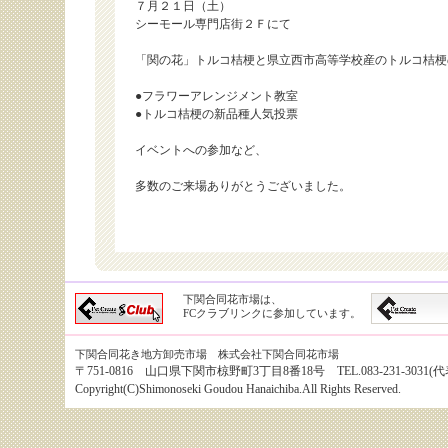
７月２１日（土）
シーモール専門店街２Ｆにて
「関の花」トルコ桔梗と県立西市高等学校産のトルコ桔梗
●フラワーアレンジメント教室
●トルコ桔梗の新品種人気投票
イベントへの参加など、
多数のご来場ありがとうございました。
下関合同花市場は、
FCクラブリンクに参加しています。
下関合同花き地方卸売市場 株式会社下関合同花市場
〒751-0816 山口県下関市椋野町3丁目8番18号 TEL.083-231-3031(代表） 
Copyright(C)Shimonoseki Goudou Hanaichiba.All Rights Reserved.