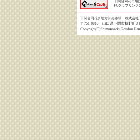
下関合同花市場
FCクラブリン
下関合同花き地方卸売市場 株式会社
〒751-0816 山口県下関市椋野町3丁目8番1
Copyright(C)Shimonoseki Goudou Hanai