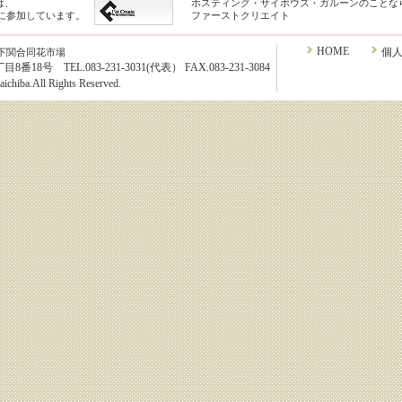
は、
ホスティング・サイボウズ・ガルーンのことな
クに参加しています。
ファーストクリエイト
HOME
個
下関合同花市場
8号 TEL.083-231-3031(代表） FAX.083-231-3084
chiba.All Rights Reserved.