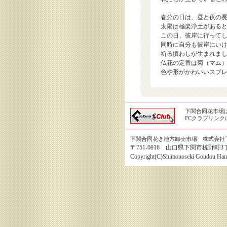
春分の日は、昼と夜の
太陽は極楽浄土がある
この日、彼岸に行って
同時に自分も彼岸にい
祈る慣わしが生まれま
仏花の定番は菊（マム
色や形がかわいいスプ
下関合同花市場
FCクラブリン
下関合同花き地方卸売市場 株式会社
〒751-0816 山口県下関市椋野町3丁目8番1
Copyright(C)Shimonoseki Goudou Hanai