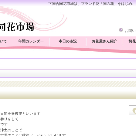
下関合同花市場は、ブランド花「関の花」をはじめ、
お問い
いて
年間カレンダー
本日の市況
お花屋さん紹介
切花
日
７日間を春彼岸といいます
墓参りをして
事です
楽浄土のことで
の世界のことは此岸（しがん）といいます。