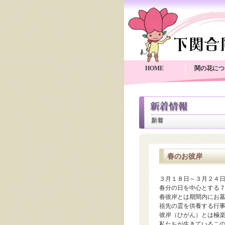
HOME
関の花につ
新着
春のお彼岸
３月１８日～３月２４
春分の日を中心とする
春彼岸とは期間内にお
祖先の霊を供養する行
彼岸（ひがん）とは極
私たちが生きているこ