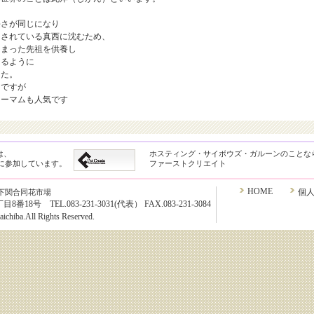
長さが同じになり
とされている真西に沈むため、
しまった先祖を供養し
けるように
した。
）ですが
レーマムも人気です
は、
ホスティング・サイボウズ・ガルーンのことな
クに参加しています。
ファーストクリエイト
HOME
個
下関合同花市場
8号 TEL.083-231-3031(代表） FAX.083-231-3084
chiba.All Rights Reserved.